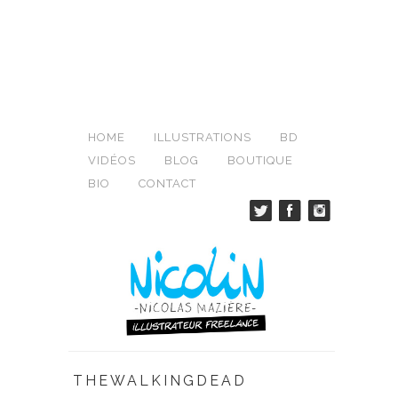
HOME
ILLUSTRATIONS
BD
VIDÉOS
BLOG
BOUTIQUE
BIO
CONTACT
THEWALKINGDEAD