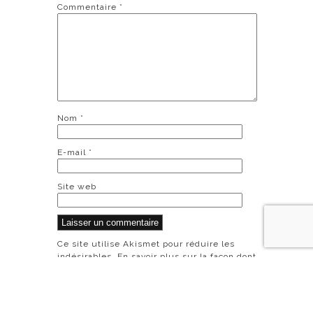
Commentaire
*
Nom
*
E-mail
*
Site web
Ce site utilise Akismet pour réduire les
indésirables.
En savoir plus sur la façon dont
les données de vos commentaires sont
traitées
.
© 2014 PORTFOLIO THEME RESPONSIVE