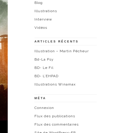
Blog
Illustrations
Interview
Vidéos
ARTICLES RÉCENTS
Illustration – Martin Pêcheur
Bd-La Psy
BD- Le Fil
BD- L’EHPAD
Illustrations Winamax
MÉTA
Connexion
Flux des publications
Flux des commentaires
Site de WordPress-FR