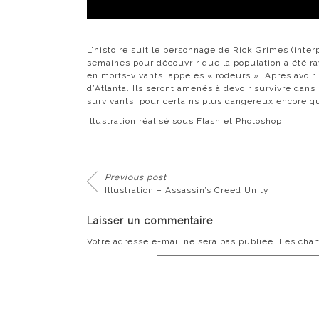
L’histoire suit le personnage de
Rick Grimes
(inter
semaines pour découvrir que la population a été 
en
morts-vivants
, appelés « rôdeurs ». Après avoir 
d’Atlanta. Ils seront amenés à devoir survivre dan
survivants, pour certains plus dangereux encore 
Illustration réalisé sous Flash et Photoshop
Previous post
Illustration – Assassin’s Creed Unity
Laisser un commentaire
Votre adresse e-mail ne sera pas publiée.
Les cham