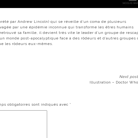
prété par
Andrew Lincoln
) qui se réveille d’un coma de plusieurs
ravagée par une épidémie inconnue qui transforme les êtres humains
retrouvé sa famille, il devient très vite le leader d’un groupe de resca
s un
monde post-apocalyptique
face à des rôdeurs et d’autres groupes 
que les rôdeurs eux-mêmes.
Next pos
Illustration – Doctor Wh
ps obligatoires sont indiqués avec
*