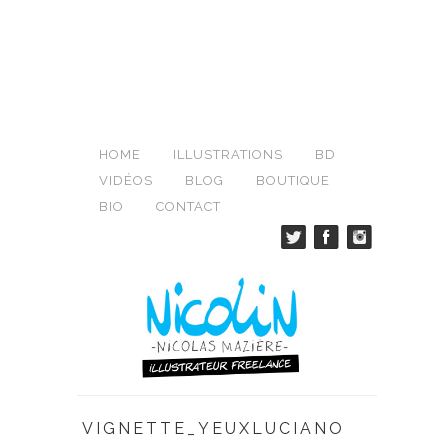
HOME
ILLUSTRATIONS
BD
VIDÉOS
BLOG
BOUTIQUE
BIO
CONTACT
VIGNETTE_YEUXLUCIANO