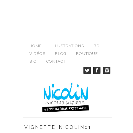
HOME
ILLUSTRATIONS
BD
VIDÉOS
BLOG
BOUTIQUE
BIO
CONTACT
VIGNETTE_NICOLIN01