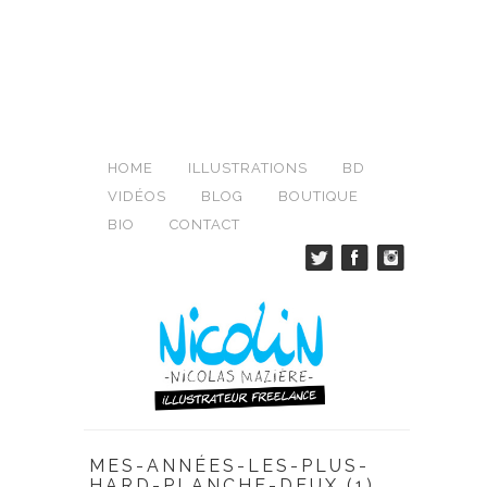
HOME
ILLUSTRATIONS
BD
VIDÉOS
BLOG
BOUTIQUE
BIO
CONTACT
MES-ANNÉES-LES-PLUS-
HARD-PLANCHE-DEUX (1)