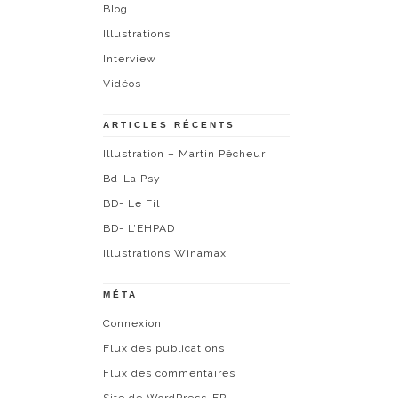
Blog
Illustrations
Interview
Vidéos
ARTICLES RÉCENTS
Illustration – Martin Pêcheur
Bd-La Psy
BD- Le Fil
BD- L’EHPAD
Illustrations Winamax
MÉTA
Connexion
Flux des publications
Flux des commentaires