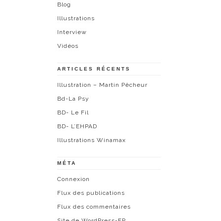
Blog
Illustrations
Interview
Vidéos
ARTICLES RÉCENTS
Illustration – Martin Pêcheur
Bd-La Psy
BD- Le Fil
BD- L’EHPAD
Illustrations Winamax
MÉTA
Connexion
Flux des publications
Flux des commentaires
Site de WordPress-FR