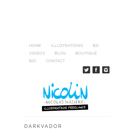
HOME
ILLUSTRATIONS
BD
VIDÉOS
BLOG
BOUTIQUE
BIO
CONTACT
DARKVADOR