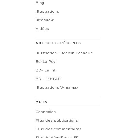
Blog
Illustrations
Interview
Vidéos
ARTICLES RÉCENTS
Illustration – Martin Pêcheur
Bd-La Psy
BD- Le Fil
BD- L’EHPAD
Illustrations Winamax
MÉTA
Connexion
Flux des publications
Flux des commentaires
Site de WordPress-FR