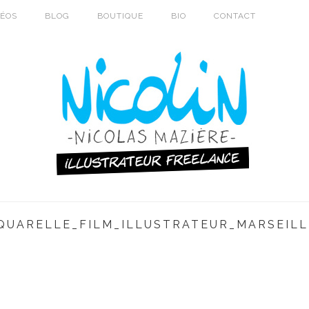
DÉOS
BLOG
BOUTIQUE
BIO
CONTACT
QUARELLE_FILM_ILLUSTRATEUR_MARSEILL