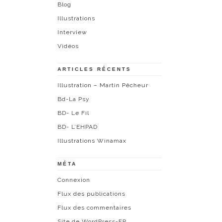
Blog
Illustrations
Interview
Vidéos
ARTICLES RÉCENTS
Illustration – Martin Pêcheur
Bd-La Psy
BD- Le Fil
BD- L’EHPAD
Illustrations Winamax
MÉTA
Connexion
Flux des publications
Flux des commentaires
Site de WordPress-FR