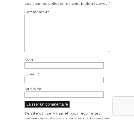
Les champs obligatoires sont indiqués avec
*
Commentaire
*
Nom
*
E-mail
*
Site web
Ce site utilise Akismet pour réduire les
indésirables.
En savoir plus sur la façon dont
les données de vos commentaires sont
traitées
.