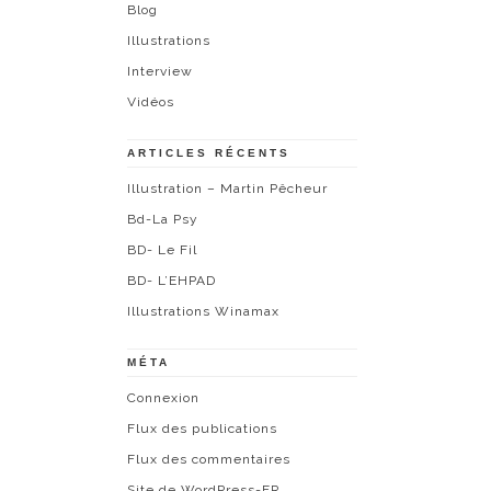
Blog
Illustrations
Interview
Vidéos
ARTICLES RÉCENTS
Illustration – Martin Pêcheur
Bd-La Psy
BD- Le Fil
BD- L’EHPAD
Illustrations Winamax
MÉTA
Connexion
Flux des publications
Flux des commentaires
Site de WordPress-FR