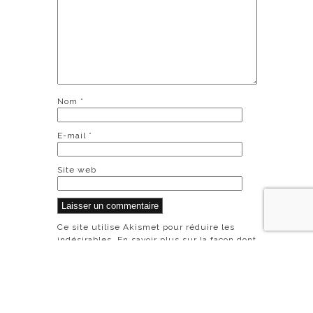
Nom
*
E-mail
*
Site web
Ce site utilise Akismet pour réduire les
indésirables.
En savoir plus sur la façon dont
les données de vos commentaires sont
traitées
.
© 2014 PORTFOLIO THEME RESPONSIVE
WORDPRESS. DEVELOPED BY
DESSIGN.NET