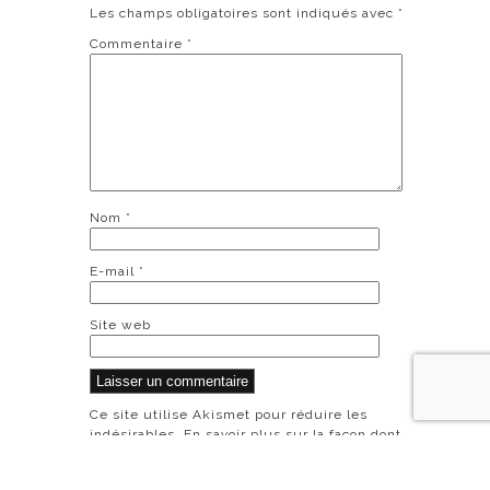
Les champs obligatoires sont indiqués avec
*
Commentaire
*
Nom
*
E-mail
*
Site web
Ce site utilise Akismet pour réduire les
indésirables.
En savoir plus sur la façon dont
les données de vos commentaires sont
traitées
.