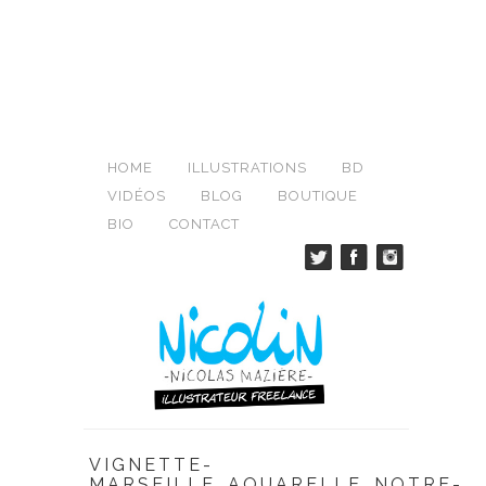
HOME
ILLUSTRATIONS
BD
VIDÉOS
BLOG
BOUTIQUE
BIO
CONTACT
VIGNETTE-
MARSEILLE_AQUARELLE_NOTRE-