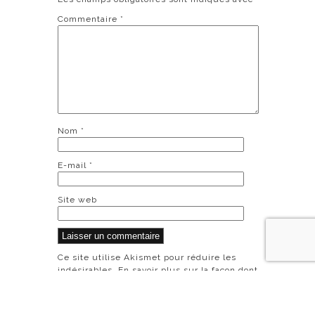
Commentaire
*
Nom
*
E-mail
*
Site web
Ce site utilise Akismet pour réduire les
indésirables.
En savoir plus sur la façon dont
les données de vos commentaires sont
traitées
.