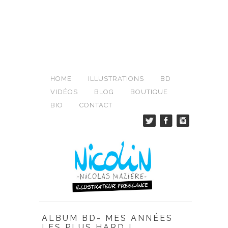
HOME
ILLUSTRATIONS
BD
VIDÉOS
BLOG
BOUTIQUE
BIO
CONTACT
ALBUM BD- MES ANNÉES
LES PLUS HARD !