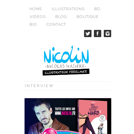
HOME
ILLUSTRATIONS
BD
VIDÉOS
BLOG
BOUTIQUE
BIO
CONTACT
INTERVIEW