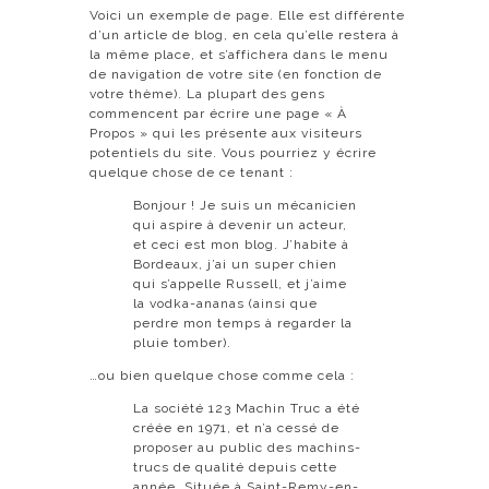
Voici un exemple de page. Elle est différente
d’un article de blog, en cela qu’elle restera à
la même place, et s’affichera dans le menu
de navigation de votre site (en fonction de
votre thème). La plupart des gens
commencent par écrire une page « À
Propos » qui les présente aux visiteurs
potentiels du site. Vous pourriez y écrire
quelque chose de ce tenant :
Bonjour ! Je suis un mécanicien
qui aspire à devenir un acteur,
et ceci est mon blog. J’habite à
Bordeaux, j’ai un super chien
qui s’appelle Russell, et j’aime
la vodka-ananas (ainsi que
perdre mon temps à regarder la
pluie tomber).
…ou bien quelque chose comme cela :
La société 123 Machin Truc a été
créée en 1971, et n’a cessé de
proposer au public des machins-
trucs de qualité depuis cette
année. Située à Saint-Remy-en-