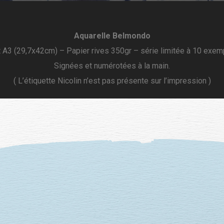
Aquarelle Belmondo
 A3 (29,7x42cm) – Papier rives 350gr – série limitée à 10 exemp
Signées et numérotées à la main.
( L’étiquette Nicolin n’est pas présente sur l’impression )